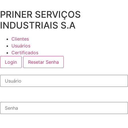
Ir
para
PRINER SERVIÇOS
o
INDUSTRIAIS S.A
conteúdo
Clientes
Usuários
Certificados
Login
Resetar Senha