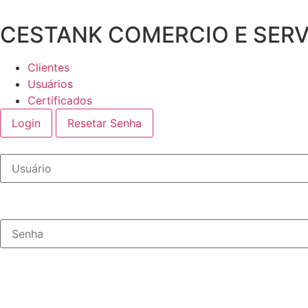
Ir
para
CESTANK COMERCIO E SERV
o
conteúdo
Clientes
Usuários
Certificados
Login
Resetar Senha