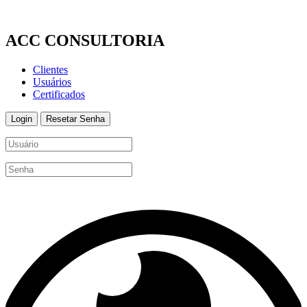
Ir
para
o
ACC CONSULTORIA
conteúdo
Clientes
Usuários
Certificados
Login
Resetar Senha